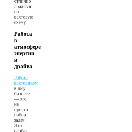
отлично
ложится
на
вахтовую
схему.
Работа
в
атмосфере
энергии
и
драйва
Работа
вахтовиком
в шоу-
бизнесе
— это
не
просто
набор
задач.
Это
особая