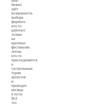
шоу-
бизнес
даёт
возможность
выбора
формата:
кто-то
работает
только
на
крупных
фестивалях
летом,
кто-то
присоединяется
к
гастрольным
турам
артистов
и
проводит
месяцы
в пути.
Всё
это