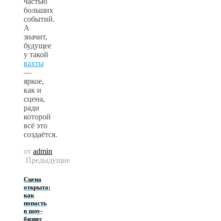
частью
больших
событий.
А
значит,
будущее
у такой
вахты
—
яркое,
как и
сцена,
ради
которой
всё это
создаётся.
от
admin
Предыдущие
Сцена
открыта:
как
попасть
в шоу-
бизнес