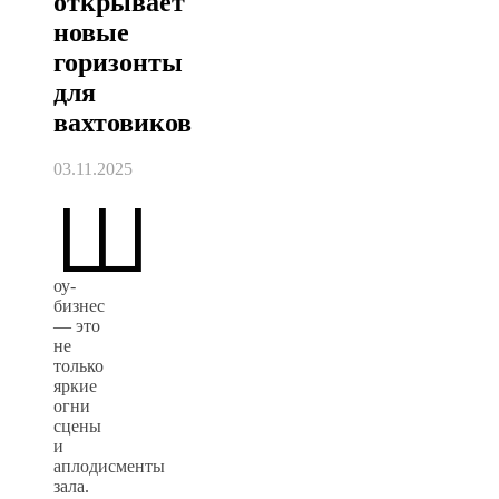
открывает
новые
горизонты
для
вахтовиков
03.11.2025
Ш
оу-
бизнес
— это
не
только
яркие
огни
сцены
и
аплодисменты
зала.