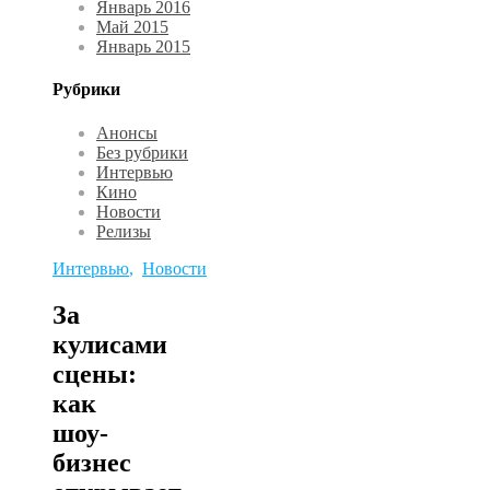
Январь 2016
Май 2015
Январь 2015
Рубрики
Анонсы
Без рубрики
Интервью
Кино
Новости
Релизы
Интервью
,
Новости
За
кулисами
сцены:
как
шоу-
бизнес