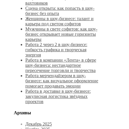
вахтовиков
Сцена открыта: как попасть в шоу-
бизнес без опыта
Женщины в шоу-бизнесе: талант и
карьера под светом софитов
Мужчины в свете софитов: как шоу-
бизнес открывает новые горизонты
карьеры
Работа 2 через 2 в шоу-бизнесе:
гибкость графика и творческая
энергия
Работа в компании «Лента» в сфере
шоу-бизнеса: нестандартное
пересечение торговли и творчества
Работа мерчендайзером в шоу-
бизнесе: как визуальное оформление
помогает продавать эмоции
Работа в доставке в шоу-бизнесе:
закулисная логистика звёздных
проектов
Архивы
Декабрь 2025