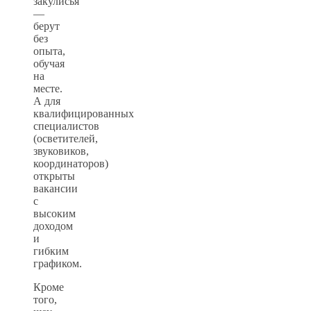
закулисья
—
берут
без
опыта,
обучая
на
месте.
А для
квалифицированных
специалистов
(осветителей,
звуковиков,
координаторов)
открыты
вакансии
с
высоким
доходом
и
гибким
графиком.
Кроме
того,