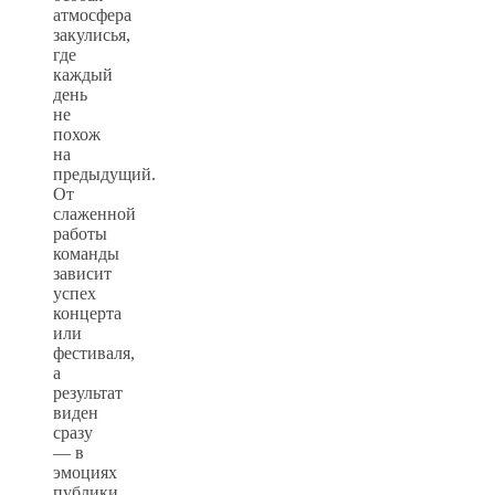
атмосфера
закулисья,
где
каждый
день
не
похож
на
предыдущий.
От
слаженной
работы
команды
зависит
успех
концерта
или
фестиваля,
а
результат
виден
сразу
— в
эмоциях
публики