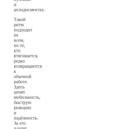
и
аплодисментах.
Такой
ритм
подходит
не
всем,
но те,
кто
втягивается,
редко
возвращаются
к
обычной
работе.
Здесь
ценят
мобильность,
быструю
реакцию
и
надёжность.
За это
платят