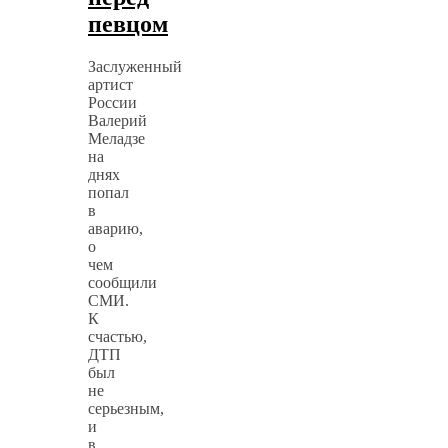
певцом
Заслуженный
артист
России
Валерий
Меладзе
на
днях
попал
в
аварию,
о
чем
сообщили
СМИ.
К
счастью,
ДТП
был
не
серьезным,
и
в