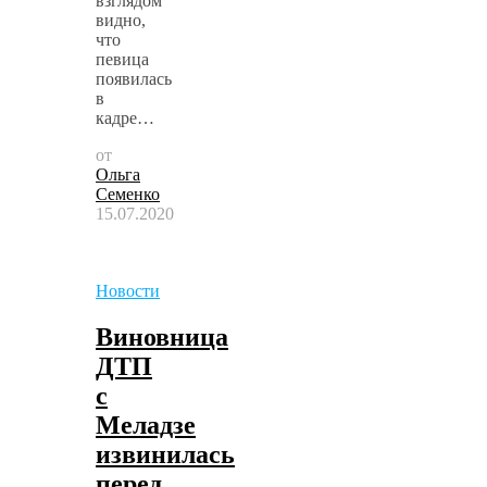
взглядом
видно,
что
певица
появилась
в
кадре…
от
Ольга
Семенко
15.07.2020
Новости
Виновница
ДТП
с
Меладзе
извинилась
перед