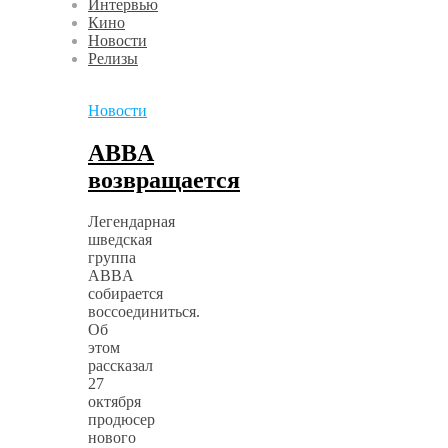
Интервью
Кино
Новости
Релизы
Новости
ABBA
возвращается
Легендарная
шведская
группа
ABBA
собирается
воссоединиться.
Об
этом
рассказал
27
октября
продюсер
нового