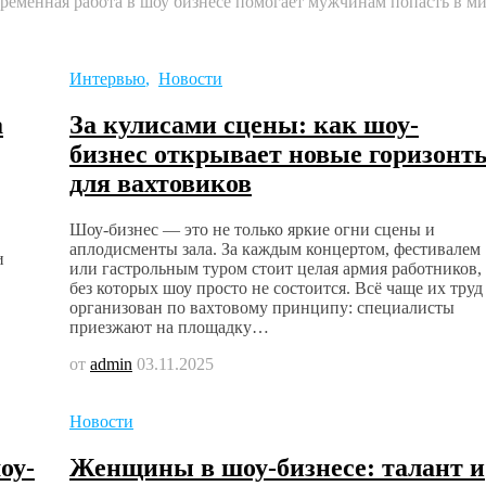
временная работа в шоу бизнесе помогает мужчинам попасть в м
Интервью
,
Новости
а
За кулисами сцены: как шоу-
бизнес открывает новые горизонт
для вахтовиков
Шоу-бизнес — это не только яркие огни сцены и
аплодисменты зала. За каждым концертом, фестивалем
и
или гастрольным туром стоит целая армия работников,
без которых шоу просто не состоится. Всё чаще их труд
организован по вахтовому принципу: специалисты
приезжают на площадку…
от
admin
03.11.2025
Новости
оу-
Женщины в шоу-бизнесе: талант и