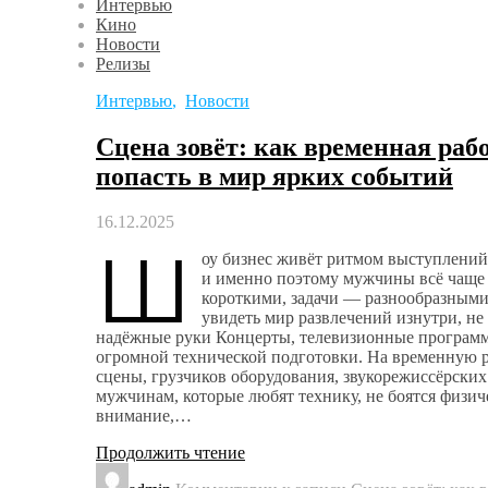
Интервью
Кино
Новости
Релизы
Интервью
,
Новости
Сцена зовёт: как временная раб
попасть в мир ярких событий
16.12.2025
Ш
оу бизнес живёт ритмом выступлений,
и именно поэтому мужчины всё чаще 
короткими, задачи — разнообразными
увидеть мир развлечений изнутри, не
надёжные руки Концерты, телевизионные программ
огромной технической подготовки. На временную р
сцены, грузчиков оборудования, звукорежиссёрских
мужчинам, которые любят технику, не боятся физич
внимание,…
Продолжить чтение