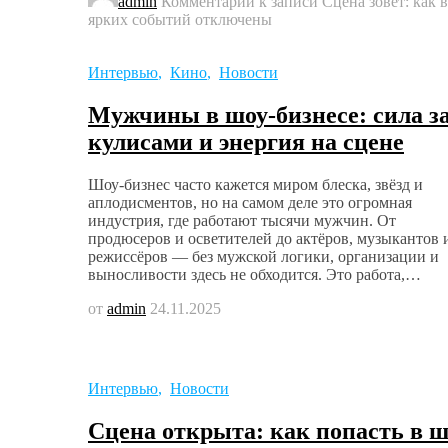
admin
Комментарии
к записи Сцена зовёт: как 
ярких событий
отключены
Интервью
,
Кино
,
Новости
Мужчины в шоу-бизнесе: сила з
кулисами и энергия на сцене
Шоу-бизнес часто кажется миром блеска, звёзд и
аплодисментов, но на самом деле это огромная
индустрия, где работают тысячи мужчин. От
продюсеров и осветителей до актёров, музыкантов 
режиссёров — без мужской логики, организации и
выносливости здесь не обходится. Это работа,…
от
admin
24.11.2025
Интервью
,
Новости
Сцена открыта: как попасть в ш