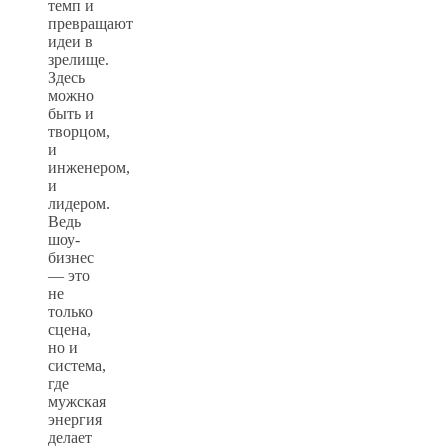
темп и
превращают
идеи в
зрелище.
Здесь
можно
быть и
творцом,
и
инженером,
и
лидером.
Ведь
шоу-
бизнес
— это
не
только
сцена,
но и
система,
где
мужская
энергия
делает