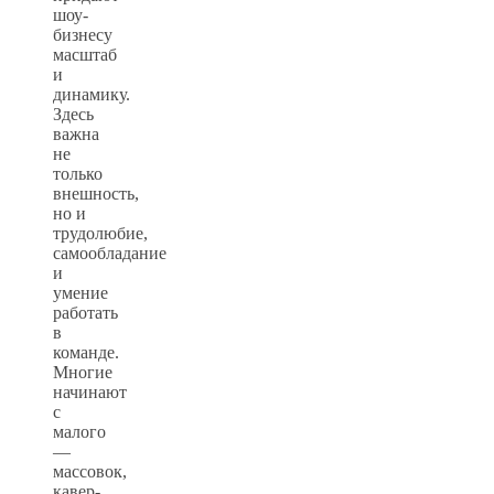
шоу-
бизнесу
масштаб
и
динамику.
Здесь
важна
не
только
внешность,
но и
трудолюбие,
самообладание
и
умение
работать
в
команде.
Многие
начинают
с
малого
—
массовок,
кавер-