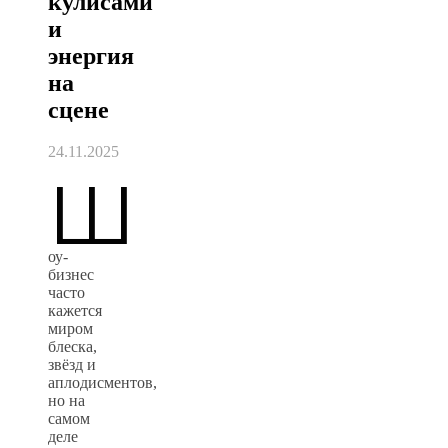
кулисами
и
энергия
на
сцене
24.11.2025
Ш
оу-
бизнес
часто
кажется
миром
блеска,
звёзд и
аплодисментов,
но на
самом
деле