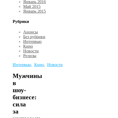
Январь 2016
Май 2015
Январь 2015
Рубрики
Анонсы
Без рубрики
Интервью
Кино
Новости
Релизы
Интервью
,
Кино
,
Новости
Мужчины
в
шоу-
бизнесе:
сила
за