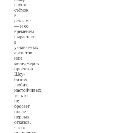
групп,
съёмок
в
рекламе
— и со
временем
вырастают
в
узнаваемых
артистов
или
менеджеров
проектов.
Шоу-
бизнес
любит
настойчивых:
те, кто
не
бросает
после
первых
отказов,
часто
становятся