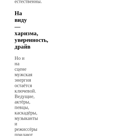
естественны.
На
виду
—
харизма,
уверенность,
драйв
Но и
на
сцене
мужская
энергия
остаётся
ключевой.
Ведущие,
актёры,
певцы,
каскадёры,
музыканты
и
режиссёры
придают