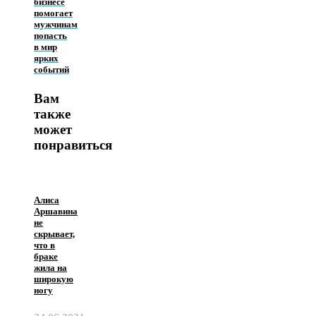
бизнесе
помогает
мужчинам
попасть
в мир
ярких
событий
Вам
также
может
понравиться
Алиса
Аршавина
не
скрывает,
что в
браке
жила на
широкую
ногу