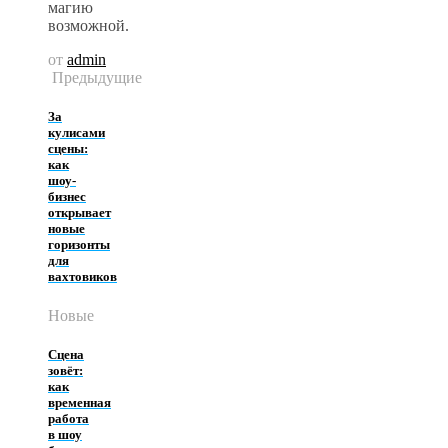
магию
возможной.
от
admin
Предыдущие
За
кулисами
сцены:
как
шоу-
бизнес
открывает
новые
горизонты
для
вахтовиков
Новые
Сцена
зовёт:
как
временная
работа
в шоу