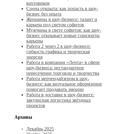
вахтовиков
Сцена открыта: как попасть в шоу-
бизнес без опыта
Женщины в шоу-бизнесе: талант и
карьера под светом софитов
Мужчины в свете софитов: как шоу-
бизнес открывает новые горизонты
карьеры
Работа 2 через 2 в шоу-бизнесе:
гибкость графика и творческая
энергия
Работа в компании «Лента» в сфере
шоу-бизнеса: нестандартное
пересечение торговли и творчества
Работа мерчендайзером в шоу-
бизнесе: как визуальное оформление
помогает продавать эмоции
Работа в доставке в шоу-бизнесе:
закулисная логистика звёздных
проектов
Архивы
Декабрь 2025