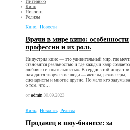
Интервью
Кино
Новости
Релизы
Кино
,
Новости
Врачи в мире кино: особенности
профессии и их роль
Индустрия кино — это удивительный мир, где меч
становятся реальностью и где каждый кадр создаетс
любовью и тщательностью. В сердце этой индустри
находятся творческие люди — актеры, режиссеры,
сценаристы и многие другие. Но мало кто задумыва
о том, что…
от
admin
30.09.2023
Кино
,
Новости
,
Релизы
Продавец в шоу-бизнесе: за