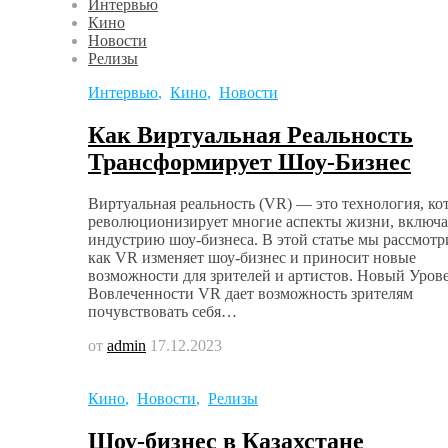
Интервью
Кино
Новости
Релизы
Интервью
,
Кино
,
Новости
Как Виртуальная Реальность
Трансформирует Шоу-Бизнес
Виртуальная реальность (VR) — это технология, ко
революционизирует многие аспекты жизни, включа
индустрию шоу-бизнеса. В этой статье мы рассмотр
как VR изменяет шоу-бизнес и приносит новые
возможности для зрителей и артистов. Новый Уров
Вовлеченности VR дает возможность зрителям
почувствовать себя…
от
admin
17.12.2023
Кино
,
Новости
,
Релизы
Шоу-бизнес в Казахстане