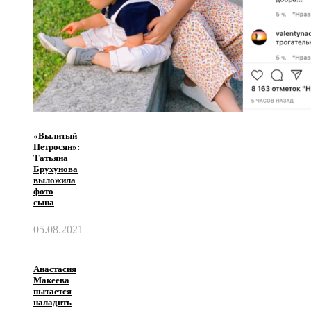
«Вылитый
Петросян»:
Татьяна
Брухунова
выложила
фото
сына
05.08.2021
Анастасия
Макеева
пытается
наладить