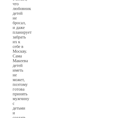
что
любовник
детей
не
бросал,
и даже
планирует
забрать
их к
себе в
Москву.
Сама
Макеева
детей
иметь
не
может,
поэтому
готова
принять
мужчину
с
детьми
и
создать