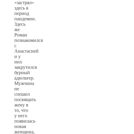
«застрял»
здесь в
период
пандемии.
Здесь
же
Роман
познакомился
с
Анастасией
и у
них
закрутился
бурный
адюльтер.
Мужчина
не
спешил
посвящать
жену в
то, что
у него
появилась
новая
женщина,