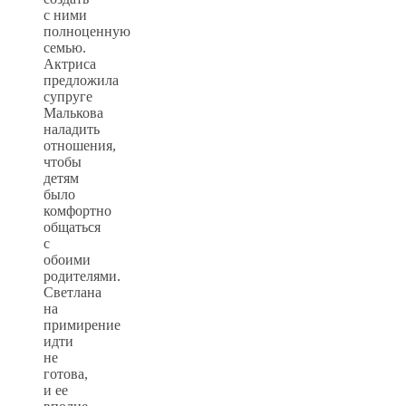
с ними
полноценную
семью.
Актриса
предложила
супруге
Малькова
наладить
отношения,
чтобы
детям
было
комфортно
общаться
с
обоими
родителями.
Светлана
на
примирение
идти
не
готова,
и ее