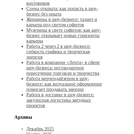
вахтовиков
Сцена открыта: как попасть в шоу-
бизнес без опыта
Женщины в шоу-бизнесе: талант и
карьера под светом софитов
Мужчины в свете софитов: как шоу-
бизнес открывает новые горизонты
карьеры
Работа 2 через 2 в шоу-бизнесе:
гибкость графика и творческая
энергия
Работа в компании «Лента» в сфере
шоу-бизнеса: нестандартное
пересечение торговли и творчества
Работа мерчендайзером в шоу-
бизнесе: как визуальное оформление
помогает продавать эмоции
Работа в доставке в шоу-бизнесе:
закулисная логистика звёздных
проектов
Архивы
Декабрь 2025