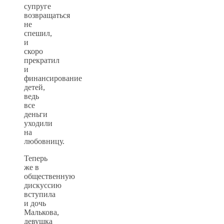
супруге
возвращаться
не
спешил,
и
скоро
прекратил
и
финансирование
детей,
ведь
все
деньги
уходили
на
любовницу.
Теперь
же в
общественную
дискуссию
вступила
и дочь
Малькова,
девушка