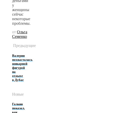
деньгами
у
женщины
сейчас
некоторые
проблемы.
от
Ольга
Семенко
Предыдущие
Валерия
похвасталась
шикарной
фигурой
на
отдыхе
в Дубае
Новые
Галкин
показал,
как