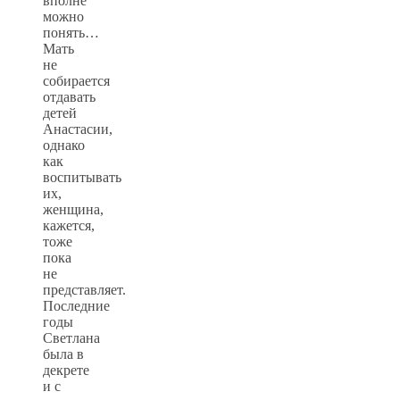
вполне
можно
понять…
Мать
не
собирается
отдавать
детей
Анастасии,
однако
как
воспитывать
их,
женщина,
кажется,
тоже
пока
не
представляет.
Последние
годы
Светлана
была в
декрете
и с