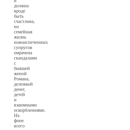
и
должна
вроде
быть
счастлива,
но
семейная
жизнь
новоиспеченных
супругов
омрачена
скандалами
с
бывшей
женой
Романа,
дележкой
денег,
детей
и
взаимными
оскорблениями.
На
фоне
всего