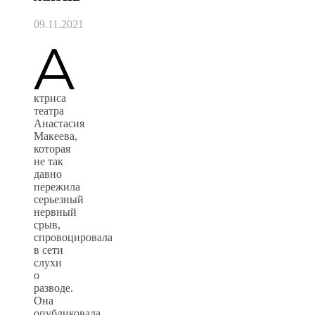
09.11.2021
А
ктриса
театра
Анастасия
Макеева,
которая
не так
давно
пережила
серьезный
нервный
срыв,
спровоцировала
в сети
слухи
о
разводе.
Она
опубликовала