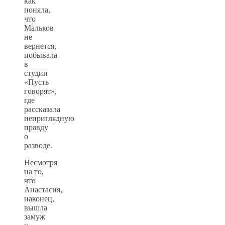
как
поняла,
что
Мальков
не
вернется,
побывала
в
студии
«Пусть
говорят»,
где
рассказала
неприглядную
правду
о
разводе.
Несмотря
на то,
что
Анастасия,
наконец,
вышла
замуж