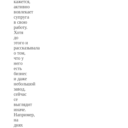
кажется,
активно
вовлекает
супруга
в свою
работу.
Хотя
до
этого и
рассказывала
о том,
что у
него
есть
бизнес
и даже
небольшой
завод,
сейчас
се
выглядит
иначе.
Например,
на
днях