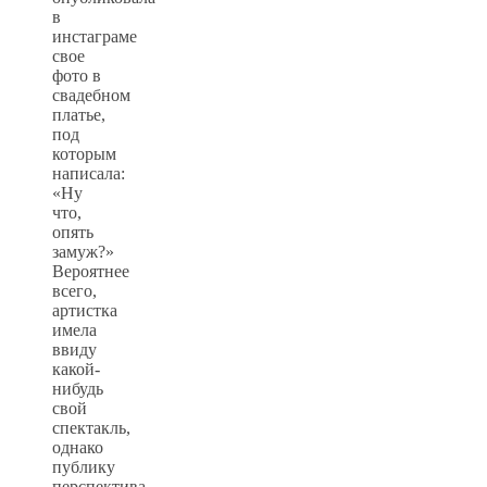
в
инстаграме
свое
фото в
свадебном
платье,
под
которым
написала:
«Ну
что,
опять
замуж?»
Вероятнее
всего,
артистка
имела
ввиду
какой-
нибудь
свой
спектакль,
однако
публику
перспектива