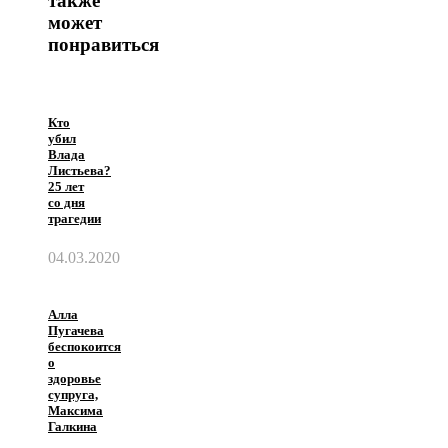
также
может
понравиться
Кто
убил
Влада
Листьева?
25 лет
со дня
трагедии
04.03.2020
Алла
Пугачева
беспокоится
о
здоровье
супруга,
Максима
Галкина