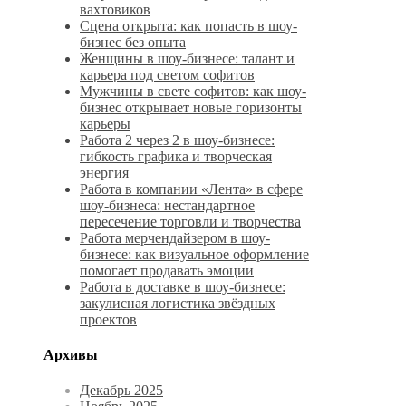
вахтовиков
Сцена открыта: как попасть в шоу-
бизнес без опыта
Женщины в шоу-бизнесе: талант и
карьера под светом софитов
Мужчины в свете софитов: как шоу-
бизнес открывает новые горизонты
карьеры
Работа 2 через 2 в шоу-бизнесе:
гибкость графика и творческая
энергия
Работа в компании «Лента» в сфере
шоу-бизнеса: нестандартное
пересечение торговли и творчества
Работа мерчендайзером в шоу-
бизнесе: как визуальное оформление
помогает продавать эмоции
Работа в доставке в шоу-бизнесе:
закулисная логистика звёздных
проектов
Архивы
Декабрь 2025