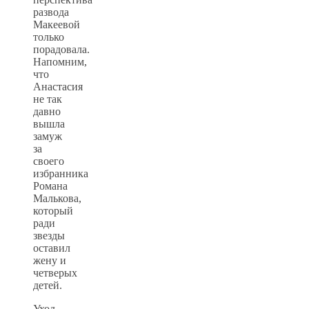
развода
Макеевой
только
порадовала.
Напомним,
что
Анастасия
не так
давно
вышла
замуж
за
своего
избранника
Романа
Малькова,
который
ради
звезды
оставил
жену и
четверых
детей.
Уход