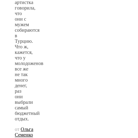
артистка
говорила,
что
они с
мужем
собираются
в
Турцию.
Что ж,
кажется,
что у
молодоженов
все же
не так
много
денег,
раз
они
выбрали
самый
бюджетный
отдых.
от
Ольга
Семенко