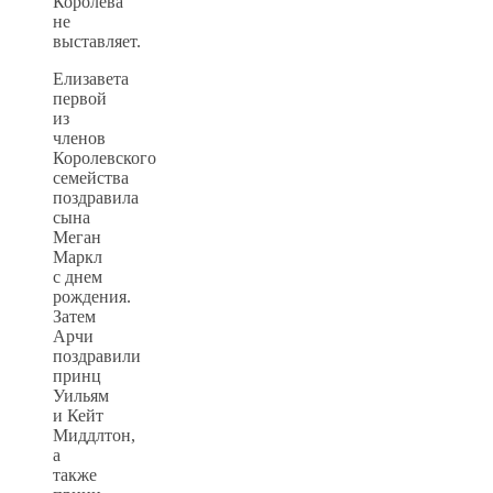
Королева
не
выставляет.
Елизавета
первой
из
членов
Королевского
семейства
поздравила
сына
Меган
Маркл
с днем
рождения.
Затем
Арчи
поздравили
принц
Уильям
и Кейт
Миддлтон,
а
также