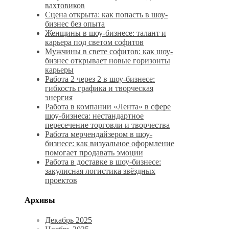
вахтовиков
Сцена открыта: как попасть в шоу-
бизнес без опыта
Женщины в шоу-бизнесе: талант и
карьера под светом софитов
Мужчины в свете софитов: как шоу-
бизнес открывает новые горизонты
карьеры
Работа 2 через 2 в шоу-бизнесе:
гибкость графика и творческая
энергия
Работа в компании «Лента» в сфере
шоу-бизнеса: нестандартное
пересечение торговли и творчества
Работа мерчендайзером в шоу-
бизнесе: как визуальное оформление
помогает продавать эмоции
Работа в доставке в шоу-бизнесе:
закулисная логистика звёздных
проектов
Архивы
Декабрь 2025