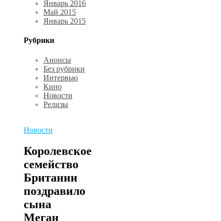
Январь 2016
Май 2015
Январь 2015
Рубрики
Анонсы
Без рубрики
Интервью
Кино
Новости
Релизы
Новости
Королевское
семейство
Британии
поздравило
сына
Меган