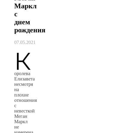
Маркл
с
днем
рождения
07.05.2021
К
оролева
Елизавета
несмотря
на
плохие
отношения
с
невесткой
Меган
Маркл
не
намерена