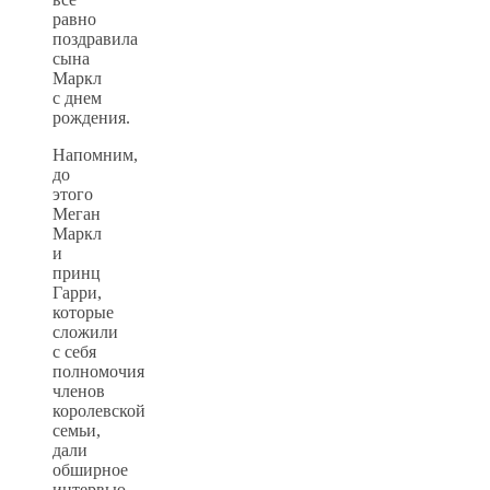
равно
поздравила
сына
Маркл
с днем
рождения.
Напомним,
до
этого
Меган
Маркл
и
принц
Гарри,
которые
сложили
с себя
полномочия
членов
королевской
семьи,
дали
обширное
интервью,