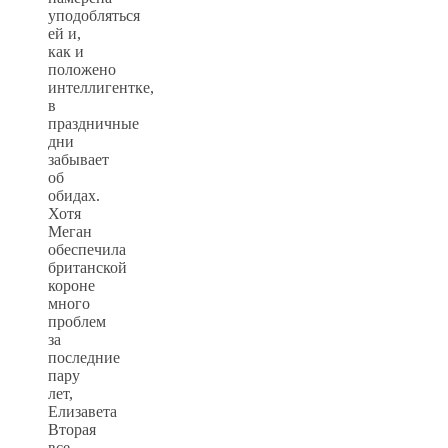
уподобляться
ей и,
как и
положено
интеллигентке,
в
праздничные
дни
забывает
об
обидах.
Хотя
Меган
обеспечила
британской
короне
много
проблем
за
последние
пару
лет,
Елизавета
Вторая
все