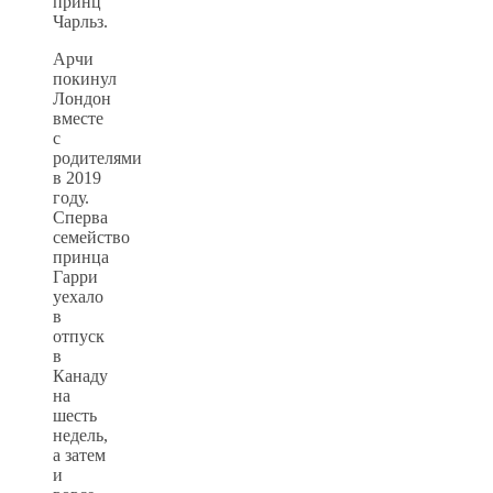
принц
Чарльз.
Арчи
покинул
Лондон
вместе
с
родителями
в 2019
году.
Сперва
семейство
принца
Гарри
уехало
в
отпуск
в
Канаду
на
шесть
недель,
а затем
и