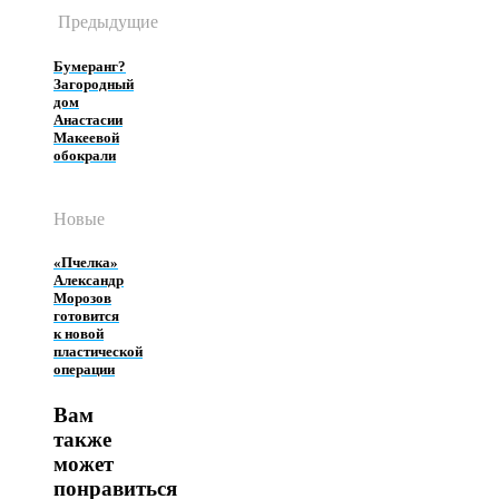
Предыдущие
Бумеранг?
Загородный
дом
Анастасии
Макеевой
обокрали
Новые
«Пчелка»
Александр
Морозов
готовится
к новой
пластической
операции
Вам
также
может
понравиться