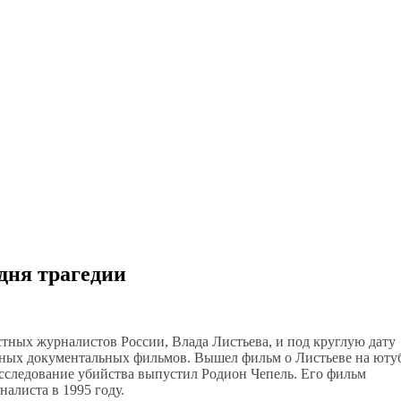
 дня трагедии
стных журналистов России, Влада Листьева, и под круглую дату
пных документальных фильмов. Вышел фильм о Листьеве на юту
асследование убийства выпустил Родион Чепель. Его фильм
налиста в 1995 году.