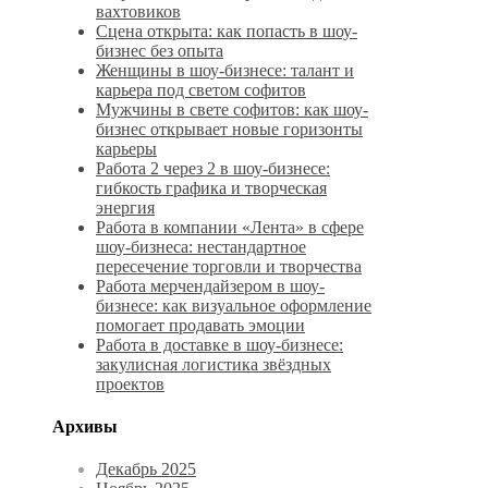
вахтовиков
Сцена открыта: как попасть в шоу-
бизнес без опыта
Женщины в шоу-бизнесе: талант и
карьера под светом софитов
Мужчины в свете софитов: как шоу-
бизнес открывает новые горизонты
карьеры
Работа 2 через 2 в шоу-бизнесе:
гибкость графика и творческая
энергия
Работа в компании «Лента» в сфере
шоу-бизнеса: нестандартное
пересечение торговли и творчества
Работа мерчендайзером в шоу-
бизнесе: как визуальное оформление
помогает продавать эмоции
Работа в доставке в шоу-бизнесе:
закулисная логистика звёздных
проектов
Архивы
Декабрь 2025