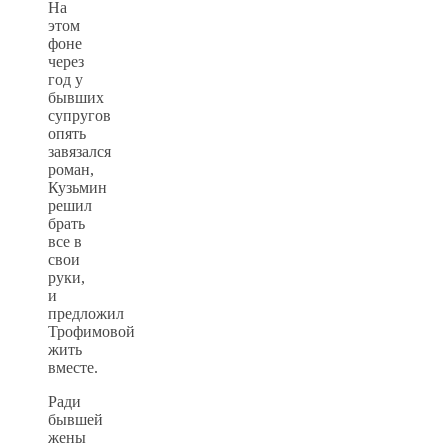
На
этом
фоне
через
год у
бывших
супругов
опять
завязался
роман,
Кузьмин
решил
брать
все в
свои
руки,
и
предложил
Трофимовой
жить
вместе.
Ради
бывшей
жены