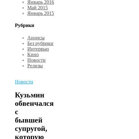
Январь 2016
Май 2015
Январь 2015
Рубрики
Анонсы
Без рубрики
Интервью
Кино
Новости
Релизы
Новости
Кузьмин
обвенчался
с
бывшей
супругой,
которую