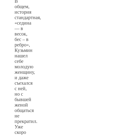
В
общем,
история
стандартная,
«седина
— в
весок,
бес – в
ребро»,
Кузьмин
нашел
себе
молодую
женщину,
и даже
съехался
с ней,
но с
бывшей
женой
общаться
не
прекратил.
Уже
скоро