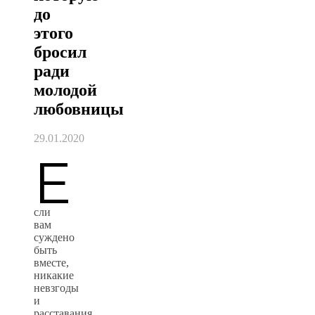
до
этого
бросил
ради
молодой
любовницы
29.01.2020
Е
сли
вам
суждено
быть
вместе,
никакие
невзгоды
и
расставания