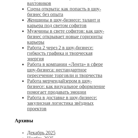
вахтовиков
Сцена открыта: как попасть в шоу-
бизнес без опыта
Женщины в шоу-бизнесе: талант и
карьера под светом софитов
Мужчины в свете софитов: как шоу-
бизнес открывает новые горизонты
карьеры
Работа 2 через 2 в шоу-бизнесе:
гибкость графика и творческая
энергия
Работа в компании «Лента» в сфере
шоу-бизнеса: нестандартное
пересечение торговли и творчества
Работа мерчендайзером в шоу-
бизнесе: как визуальное оформление
помогает продавать эмоции
Работа в доставке в шоу-бизнесе:
закулисная логистика звёздных
проектов
Архивы
Декабрь 2025