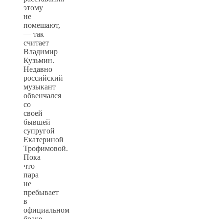
этому
не
помешают,
— так
считает
Владимир
Кузьмин.
Недавно
российский
музыкант
обвенчался
со
своей
бывшей
супругой
Екатериной
Трофимовой.
Пока
что
пара
не
пребывает
в
официальном
браке,