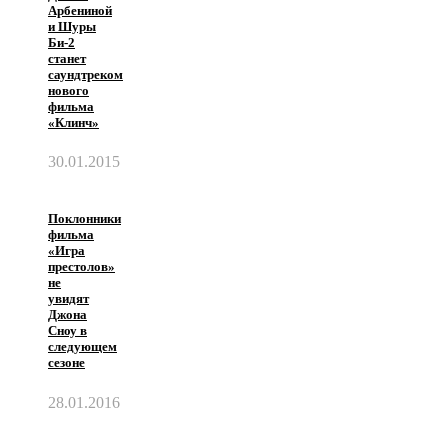
Арбениной
и Шуры
Би-2
станет
саундтреком
нового
фильма
«Клинч»
30.01.2015
Поклонники
фильма
«Игра
престолов»
не
увидят
Джона
Сноу в
следующем
сезоне
28.01.2016