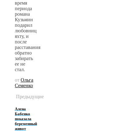
время
периода
романа
Кузьмин
подарил
любовниц
яхту, и
после
расставания
обратно
забирать
ее не
стал.
от
Ольга
Семенко
Предыдущие
Алена
Бабенко
показала
беременный
живот