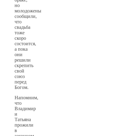
но
молодожены
сообщили,
что
свадьба
тоже
скоро
состоится,
а пока
они
решили
скрепить
свой
союз
перед
Богом.
Напомним,
что
Владимир
и
Татьяна
прожили
в
законном