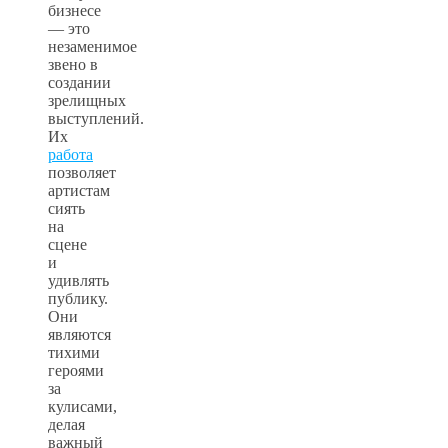
бизнесе
— это
незаменимое
звено в
создании
зрелищных
выступлений.
Их
работа
позволяет
артистам
сиять
на
сцене
и
удивлять
публику.
Они
являются
тихими
героями
за
кулисами,
делая
важный