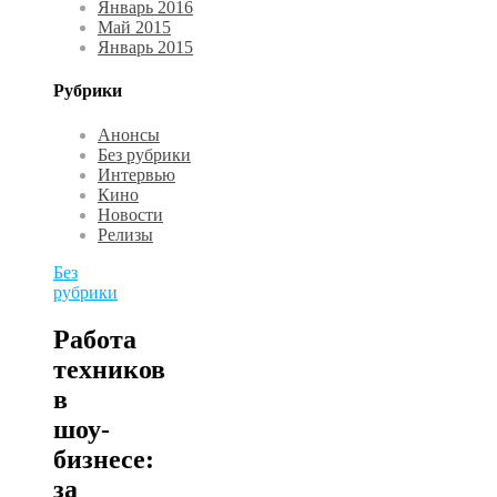
Январь 2016
Май 2015
Январь 2015
Рубрики
Анонсы
Без рубрики
Интервью
Кино
Новости
Релизы
Без
рубрики
Работа
техников
в
шоу-
бизнесе:
за