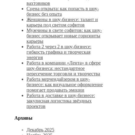
вахтовиков
Сцена открыта: как попасть в шоу-
бизнес без опыта
Женщины в шоу-бизнесе: талант и
карьера под светом софитов
Мужчины в свете софитов: как шоу-
бизнес открывает новые горизонты
карьеры
Работа 2 через 2 в шоу-бизнесе:
гибкость графика и творческая
энергия
Работа в компании «Лента» в сфере
шоу-бизнеса: нестандартное
пересечение торговли и творчества
Работа мерчендайзером в шоу-
бизнесе: как визуальное оформление
помогает продавать эмоции
Работа в доставке в шоу-бизнесе:
закулисная логистика звёздных
проектов
Архивы
Декабрь 2025