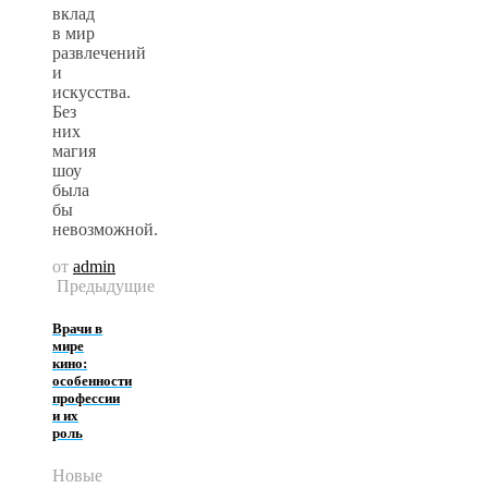
вклад
в мир
развлечений
и
искусства.
Без
них
магия
шоу
была
бы
невозможной.
от
admin
Предыдущие
Врачи в
мире
кино:
особенности
профессии
и их
роль
Новые