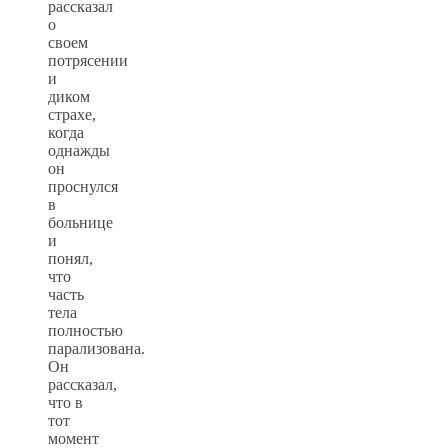
рассказал
о
своем
потрясении
и
диком
страхе,
когда
однажды
он
проснулся
в
больнице
и
понял,
что
часть
тела
полностью
парализована.
Он
рассказал,
что в
тот
момент