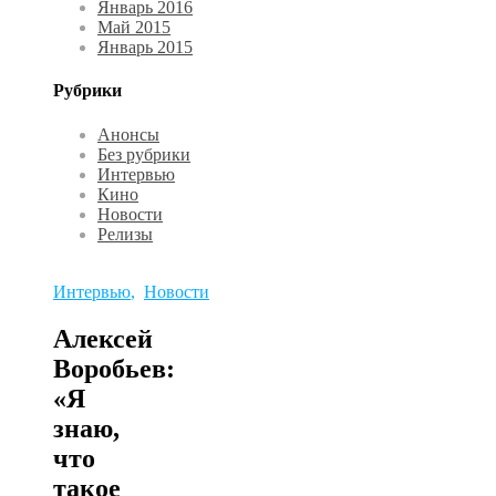
Январь 2016
Май 2015
Январь 2015
Рубрики
Анонсы
Без рубрики
Интервью
Кино
Новости
Релизы
Интервью
,
Новости
Алексей
Воробьев:
«Я
знаю,
что
такое