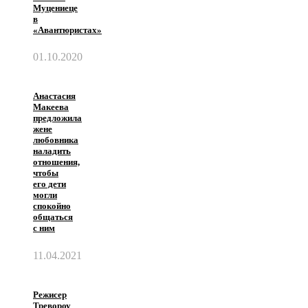
Муцениеце
в
«Авантюристах»
01.10.2020
Анастасия
Макеева
предложила
жене
любовника
наладить
отношения,
чтобы
его дети
могли
спокойно
общаться
с ним
11.04.2021
Режисер
Тревороу