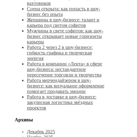
вахтовиков
Сцена открыта: как попасть в шоу-
бизнес без опыта
Женщины в шоу-бизнесе: талант и
карьера под светом софитов
Мужчины в свете софитов: как шоу-
бизнес открывает новые горизонты
карьеры
Работа 2 через 2 в шоу-бизнесе:
гибкость графика и творческая
энергия
Работа в компании «Лента» в сфере
шоу-бизнеса: нестандартное
пересечение торговли и творчества
Работа мерчендайзером в шоу-
бизнесе: как визуальное оформление
помогает продавать эмоции
Работа в доставке в шоу-бизнесе:
закулисная логистика звёздных
проектов
Архивы
Декабрь 2025