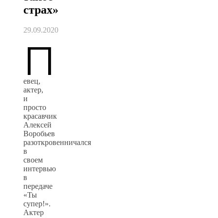
страх»
29.09.2020
П
евец,
актер,
и
просто
красавчик
Алексей
Воробьев
разоткровенничался
в
своем
интервью
в
передаче
«Ты
супер!».
Актер