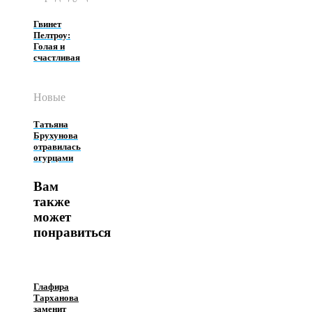
Гвинет
Пелтроу:
Голая и
счастливая
Новые
Татьяна
Брухунова
отравилась
огурцами
Вам
также
может
понравиться
Глафира
Тарханова
заменит