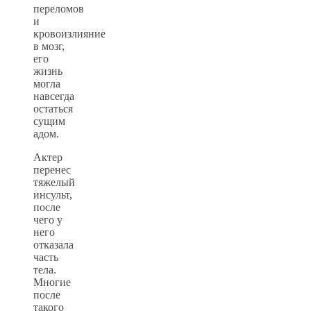
переломов
и
кровоизлияние
в мозг,
его
жизнь
могла
навсегда
остаться
сущим
адом.
Актер
перенес
тяжелый
инсульт,
после
чего у
него
отказала
часть
тела.
Многие
после
такого