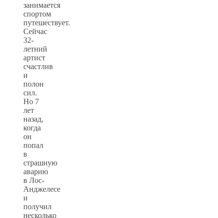
занимается
спортом
путешествует.
Сейчас
32-
летний
артист
счастлив
и
полон
сил.
Но 7
лет
назад,
когда
он
попал
в
страшную
аварию
в Лос-
Анджелесе
и
получил
несколько