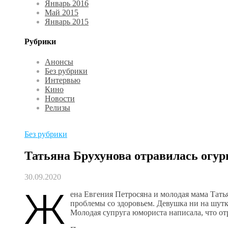
Январь 2016
Май 2015
Январь 2015
Рубрики
Анонсы
Без рубрики
Интервью
Кино
Новости
Релизы
Без рубрики
Татьяна Брухунова отравилась огу
30.09.2020
Ж
ена Евгения Петросяна и молодая мама Татья
проблемы со здоровьем. Девушка ни на шутку
Молодая супруга юмориста написала, что о