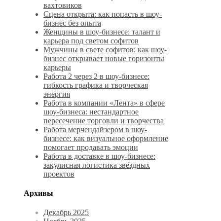
вахтовиков
Сцена открыта: как попасть в шоу-
бизнес без опыта
Женщины в шоу-бизнесе: талант и
карьера под светом софитов
Мужчины в свете софитов: как шоу-
бизнес открывает новые горизонты
карьеры
Работа 2 через 2 в шоу-бизнесе:
гибкость графика и творческая
энергия
Работа в компании «Лента» в сфере
шоу-бизнеса: нестандартное
пересечение торговли и творчества
Работа мерчендайзером в шоу-
бизнесе: как визуальное оформление
помогает продавать эмоции
Работа в доставке в шоу-бизнесе:
закулисная логистика звёздных
проектов
Архивы
Декабрь 2025