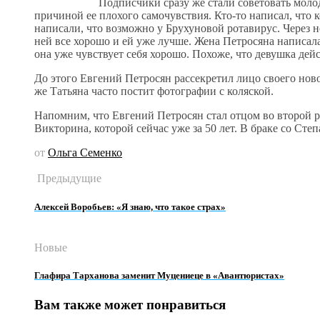
Подписчики сразу же стали советовать молод
причиной ее плохого самочувствия. Кто-то написал, что 
написали, что возможно у Брухуновой ротавирус. Через н
ней все хорошо и ей уже лучше. Жена Петросяна написала
она уже чувствует себя хорошо. Похоже, что девушка дей
До этого Евгений Петросян рассекретил лицо своего но
же Татьяна часто постит фотографии с коляской.
Напомним, что Евгений Петросян стал отцом во второй р
Викторина, которой сейчас уже за 50 лет. В браке со Ст
от
Ольга Семенко
Предыдущие
Алексей Воробьев: «Я знаю, что такое страх»
Новые
Глафира Тарханова заменит Муцениеце в «Авантюристах»
Вам также может понравиться