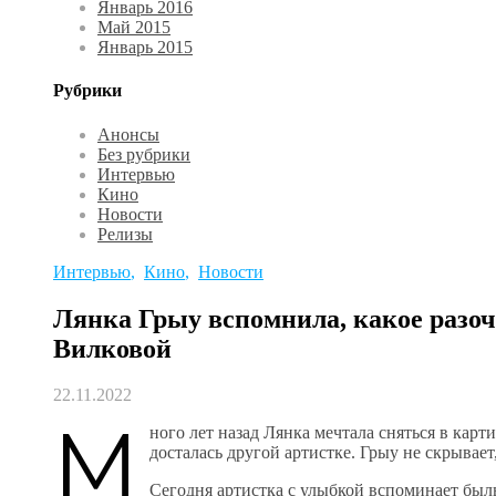
Январь 2016
Май 2015
Январь 2015
Рубрики
Анонсы
Без рубрики
Интервью
Кино
Новости
Релизы
Интервью
,
Кино
,
Новости
Лянка Грыу вспомнила, какое разо
Вилковой
22.11.2022
М
ного лет назад Лянка мечтала сняться в кар
досталась другой артистке. Грыу не скрывает
Сегодня артистка с улыбкой вспоминает былые