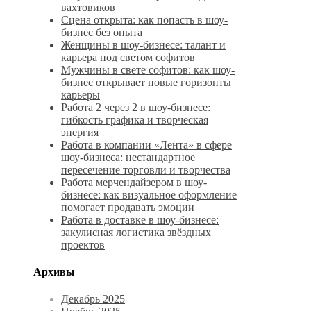
вахтовиков
Сцена открыта: как попасть в шоу-
бизнес без опыта
Женщины в шоу-бизнесе: талант и
карьера под светом софитов
Мужчины в свете софитов: как шоу-
бизнес открывает новые горизонты
карьеры
Работа 2 через 2 в шоу-бизнесе:
гибкость графика и творческая
энергия
Работа в компании «Лента» в сфере
шоу-бизнеса: нестандартное
пересечение торговли и творчества
Работа мерчендайзером в шоу-
бизнесе: как визуальное оформление
помогает продавать эмоции
Работа в доставке в шоу-бизнесе:
закулисная логистика звёздных
проектов
Архивы
Декабрь 2025