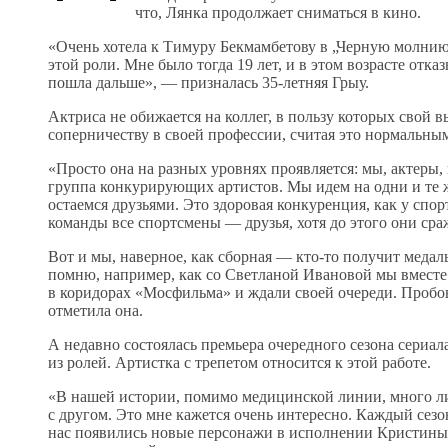
что, Лянка продолжает сниматься в кино.
«Очень хотела к Тимуру Бекмамбетову в „Черную молнию“
этой роли. Мне было тогда 19 лет, и в этом возрасте от
пошла дальше», — призналась 35-летняя Грыу.
Актриса не обижается на коллег, в пользу которых свой 
соперничеству в своей профессии, считая это нормальны
«Просто она на разных уровнях проявляется: мы, актеры, п
группа конкурирующих артистов. Мы идем на одни и те ж
остаемся друзьями. Это здоровая конкуренция, как у спор
команды все спортсмены — друзья, хотя до этого они сраж
Вот и мы, наверное, как сборная — кто-то получит медаль 
помню, например, как со Светланой Ивановой мы вместе
в коридорах «Мосфильма» и ждали своей очереди. Пробов
отметила она.
А недавно состоялась премьера очередного сезона сериал
из ролей. Артистка с трепетом относится к этой работе.
«В нашей истории, помимо медицинской линии, много л
с другом. Это мне кажется очень интересно. Каждый сезо
нас появились новые персонажи в исполнении Кристины