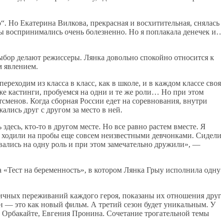
. Но Екатерина Вилкова, прекрасная и восхитительная, снялась
казы воспринимались очень болезненно. Но я поплакала денечек и
выбор делают режиссеры. Лянка довольно спокойно относится к
м явлением.
ереходим из класса в класс, как в школе, и в каждом классе своя
е кастинги, пробуемся на одни и те же роли… Но при этом
тсменов. Когда сборная России едет на соревнования, внутри
ались друг с другом за место в ней.
здесь, кто-то в другом месте. Но все равно растем вместе. Я
 ходили на пробы еще совсем неизвестными девчонками. Сидел
ались на одну роль и при этом замечательно дружили», —
а «Тест на беременность», в котором Лянка Грыу исполнила одну
ичных переживаний каждого героя, показаны их отношения дру
н — это как новый фильм. А третий сезон будет уникальным. У
 Орбакайте, Евгения Пронина. Сочетание трогательной темы