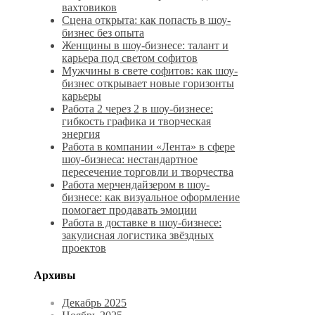
вахтовиков
Сцена открыта: как попасть в шоу-
бизнес без опыта
Женщины в шоу-бизнесе: талант и
карьера под светом софитов
Мужчины в свете софитов: как шоу-
бизнес открывает новые горизонты
карьеры
Работа 2 через 2 в шоу-бизнесе:
гибкость графика и творческая
энергия
Работа в компании «Лента» в сфере
шоу-бизнеса: нестандартное
пересечение торговли и творчества
Работа мерчендайзером в шоу-
бизнесе: как визуальное оформление
помогает продавать эмоции
Работа в доставке в шоу-бизнесе:
закулисная логистика звёздных
проектов
Архивы
Декабрь 2025