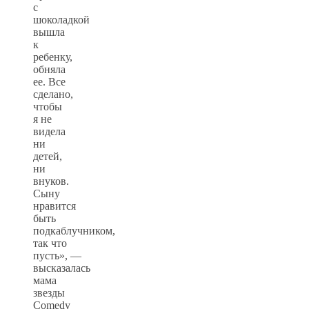
с
шоколадкой
вышла
к
ребенку,
обняла
ее. Все
сделано,
чтобы
я не
видела
ни
детей,
ни
внуков.
Сыну
нравится
быть
подкаблучником,
так что
пусть», —
высказалась
мама
звезды
Comedy