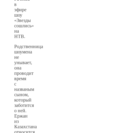
в
эфире
шоу
«Звезды
сошлись»
на
НТВ.
Родственница
шоумена
не
унывает,
она
проводит
время
с
названым
сыном,
который
заботится
о ней.
Ержан
из
Казахстана
относится