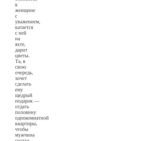
к
женщине
с
уважением,
катается
с ней
на
яхте,
дарит
цветы.
Та, в
свою
очередь,
хочет
сделать
ему
щедрый
подарок —
отдать
половину
однокомнатной
квартиры,
чтобы
мужчина
создал