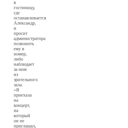
в
гостиницу,
где
останавливается
Александр,
и
просит
администратора
позвонить
ему в
номер,
либо
наблюдает
за ним
из
зрительного
зала.
«Я
приехала
на
концерт,
на
который
он не
приглашал,