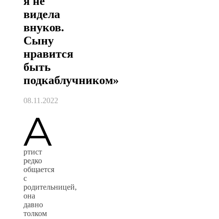
я не
видела
внуков.
Сыну
нравится
быть
подкаблучником»
08.11.2022
А
ртист
редко
общается
с
родительницей,
она
давно
толком