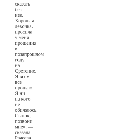
сказать
без
нее.
Хорошая
девочка,
просила
у меня
прощения
в
позапрошлом
году
на
Сретение.
Я всем
все
прощаю.
Я ни
на кого
не
обижаюсь.
Сынок,
позвони
мне», —
сказала
Рачеева