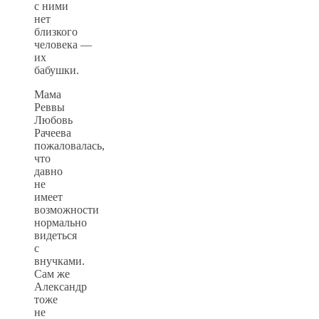
с ними
нет
близкого
человека —
их
бабушки.
Мама
Реввы
Любовь
Рачеева
пожаловалась,
что
давно
не
имеет
возможности
нормально
видеться
с
внучками.
Сам же
Александр
тоже
не