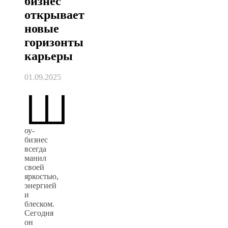
бизнес
открывает
новые
горизонты
карьеры
01.09.2025
Ш
оу-
бизнес
всегда
манил
своей
яркостью,
энергией
и
блеском.
Сегодня
он