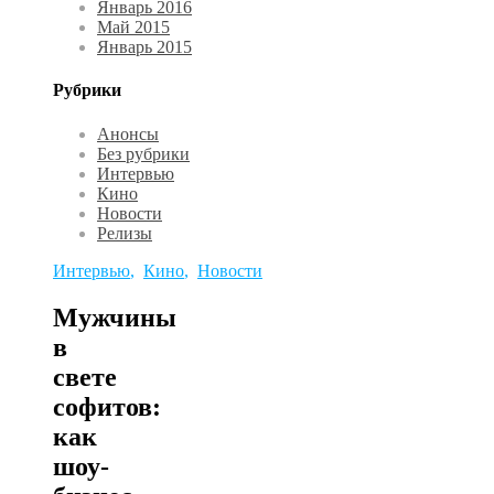
Январь 2016
Май 2015
Январь 2015
Рубрики
Анонсы
Без рубрики
Интервью
Кино
Новости
Релизы
Интервью
,
Кино
,
Новости
Мужчины
в
свете
софитов:
как
шоу-