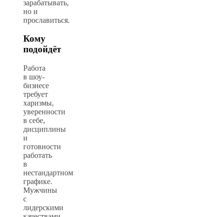
зарабатывать,
но и
прославиться.
Кому
подойдёт
Работа
в шоу-
бизнесе
требует
харизмы,
уверенности
в себе,
дисциплины
и
готовности
работать
в
нестандартном
графике.
Мужчины
с
лидерскими
качествами,