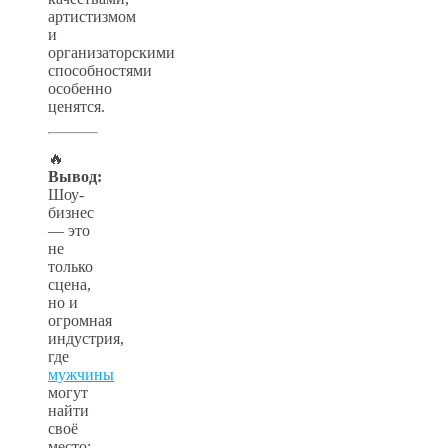
артистизмом
и
организаторскими
способностями
особенно
ценятся.
🔥
Вывод:
Шоу-
бизнес
— это
не
только
сцена,
но и
огромная
индустрия,
где
мужчины
могут
найти
своё
место: