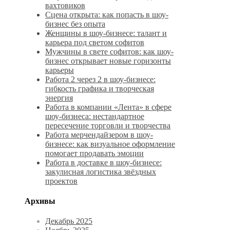
вахтовиков
Сцена открыта: как попасть в шоу-
бизнес без опыта
Женщины в шоу-бизнесе: талант и
карьера под светом софитов
Мужчины в свете софитов: как шоу-
бизнес открывает новые горизонты
карьеры
Работа 2 через 2 в шоу-бизнесе:
гибкость графика и творческая
энергия
Работа в компании «Лента» в сфере
шоу-бизнеса: нестандартное
пересечение торговли и творчества
Работа мерчендайзером в шоу-
бизнесе: как визуальное оформление
помогает продавать эмоции
Работа в доставке в шоу-бизнесе:
закулисная логистика звёздных
проектов
Архивы
Декабрь 2025