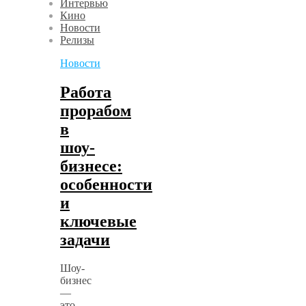
Интервью
Кино
Новости
Релизы
Новости
Работа
прорабом
в
шоу-
бизнесе:
особенности
и
ключевые
задачи
Шоу-
бизнес
—
это