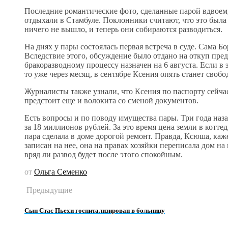
Последние романтические фото, сделанные парой вдвоем,
отдыхали в Стамбуле. Поклонники считают, что это была 
ничего не вышло, и теперь они собираются разводиться.
На днях у пары состоялась первая встреча в суде. Сама Бо
Вследствие этого, обсуждение было отдано на откуп пре
бракоразводному процессу назначен на 6 августа. Если в 
то уже через месяц, в сентябре Ксения опять станет своб
Журналисты также узнали, что Ксения по паспорту сейча
предстоит еще и волокита со сменой документов.
Есть вопросы и по поводу имущества пары. Три года наз
за 18 миллионов рублей. За это время цена земли в котте
пара сделала в доме дорогой ремонт. Правда, Ксюша, ка
записан на нее, она на правах хозяйки переписала дом на
вряд ли развод будет после этого спокойным.
от
Ольга Семенко
Предыдущие
Сын Стас Пьехи госпитализирован в больницу