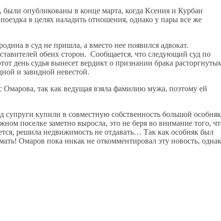
 были опубликованы в конце марта, когда Ксения и Курбан
поездка в целях наладить отношения, однако у пары все же
родина в суд не пришла, а вместо нее появился адвокат.
дставителей обеих сторон. Сообщается, что следующий суд по
этот день судья вынесет вердикт о признании брака расторгнуты
одной и завидной невестой.
с Омарова, так как ведущая взяла фамилию мужа, поэтому ей
ад супруги купили в совместную собственность большой особняк
джном поселке заметно выросла, это не беря во внимание того, чт
жется, решила недвижимость не отдавать… Так как особняк был
 мать! Омаров пока никак не откомментировал эту новость, одна