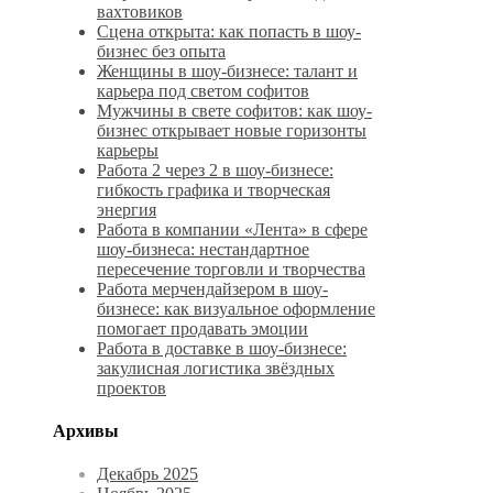
вахтовиков
Сцена открыта: как попасть в шоу-
бизнес без опыта
Женщины в шоу-бизнесе: талант и
карьера под светом софитов
Мужчины в свете софитов: как шоу-
бизнес открывает новые горизонты
карьеры
Работа 2 через 2 в шоу-бизнесе:
гибкость графика и творческая
энергия
Работа в компании «Лента» в сфере
шоу-бизнеса: нестандартное
пересечение торговли и творчества
Работа мерчендайзером в шоу-
бизнесе: как визуальное оформление
помогает продавать эмоции
Работа в доставке в шоу-бизнесе:
закулисная логистика звёздных
проектов
Архивы
Декабрь 2025