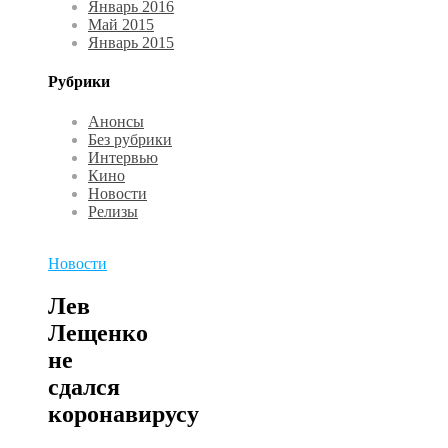
Январь 2016
Май 2015
Январь 2015
Рубрики
Анонсы
Без рубрики
Интервью
Кино
Новости
Релизы
Новости
Лев
Лещенко
не
сдался
коронавирусу