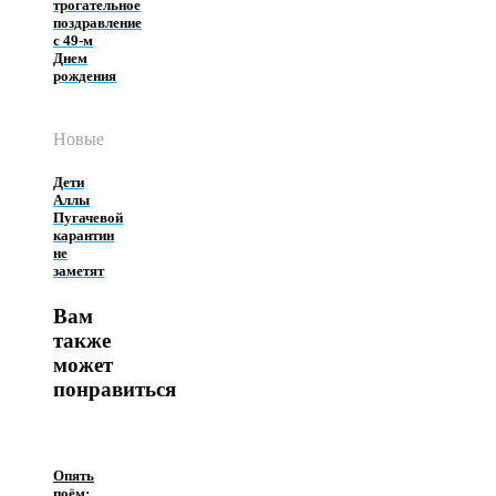
трогательное
поздравление
с 49-м
Днем
рождения
Новые
Дети
Аллы
Пугачевой
карантин
не
заметят
Вам
также
может
понравиться
Опять
поём: