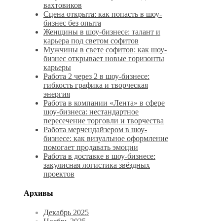
вахтовиков
Сцена открыта: как попасть в шоу-
бизнес без опыта
Женщины в шоу-бизнесе: талант и
карьера под светом софитов
Мужчины в свете софитов: как шоу-
бизнес открывает новые горизонты
карьеры
Работа 2 через 2 в шоу-бизнесе:
гибкость графика и творческая
энергия
Работа в компании «Лента» в сфере
шоу-бизнеса: нестандартное
пересечение торговли и творчества
Работа мерчендайзером в шоу-
бизнесе: как визуальное оформление
помогает продавать эмоции
Работа в доставке в шоу-бизнесе:
закулисная логистика звёздных
проектов
Архивы
Декабрь 2025