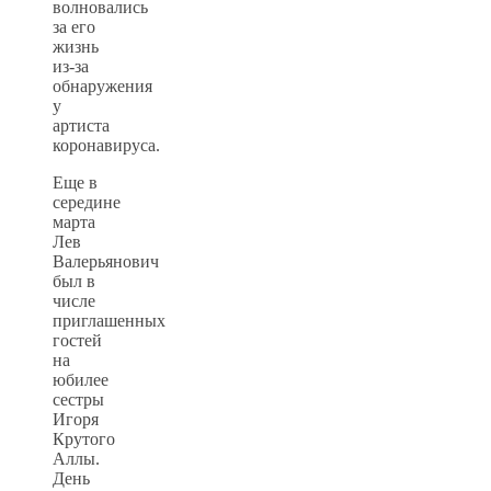
волновались
за его
жизнь
из-за
обнаружения
у
артиста
коронавируса.
Еще в
середине
марта
Лев
Валерьянович
был в
числе
приглашенных
гостей
на
юбилее
сестры
Игоря
Крутого
Аллы.
День