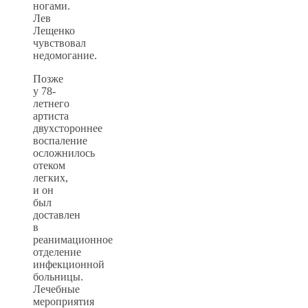
ногами.
Лев
Лещенко
чувствовал
недомогание.
Позже
у 78-
летнего
артиста
двухстороннее
воспаление
осложнилось
отеком
легких,
и он
был
доставлен
в
реанимационное
отделение
инфекционной
больницы.
Лечебные
мероприятия