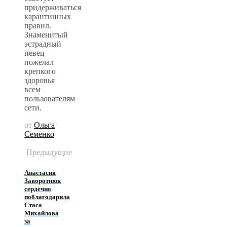
придерживаться
карантинных
правил.
Знаменитый
эстрадный
певец
пожелал
крепкого
здоровья
всем
пользователям
сети.
от
Ольга
Семенко
Предыдущие
Анастасия
Заворотнюк
сердечно
поблагодарила
Стаса
Михайлова
за