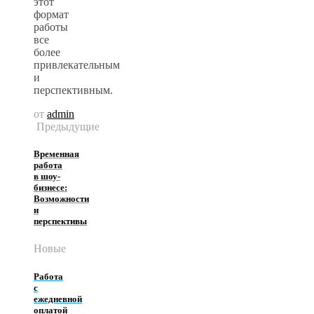
этот
формат
работы
все
более
привлекательным
и
перспективным.
от
admin
Предыдущие
Временная
работа
в шоу-
бизнесе:
Возможности
и
перспективы
Новые
Работа
с
ежедневной
оплатой