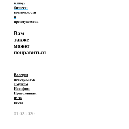
в шоу-
бизнесе:
возможности
и
преимущества
Вам
также
может
понравиться
Валерия
поссорилась
с мужем
Иосифом
Пригожиным
из-за
весов
01.02.2020