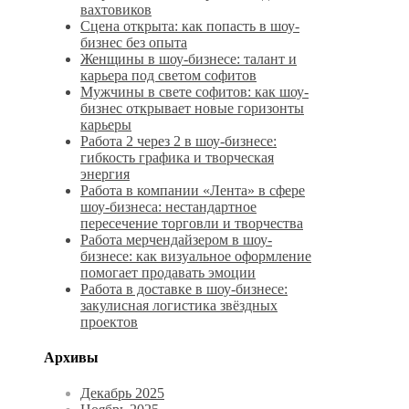
вахтовиков
Сцена открыта: как попасть в шоу-
бизнес без опыта
Женщины в шоу-бизнесе: талант и
карьера под светом софитов
Мужчины в свете софитов: как шоу-
бизнес открывает новые горизонты
карьеры
Работа 2 через 2 в шоу-бизнесе:
гибкость графика и творческая
энергия
Работа в компании «Лента» в сфере
шоу-бизнеса: нестандартное
пересечение торговли и творчества
Работа мерчендайзером в шоу-
бизнесе: как визуальное оформление
помогает продавать эмоции
Работа в доставке в шоу-бизнесе:
закулисная логистика звёздных
проектов
Архивы
Декабрь 2025