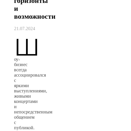
горизонты
и
возможности
21.07.2024
Ш
оу-
бизнес
всегда
ассоциировался
с
яркими
выступлениями,
живыми
концертами
и
непосредственным
общением
с
публикой.