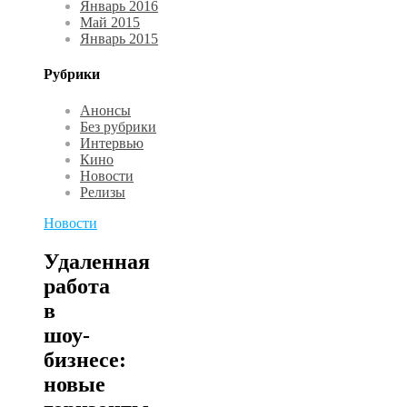
Январь 2016
Май 2015
Январь 2015
Рубрики
Анонсы
Без рубрики
Интервью
Кино
Новости
Релизы
Новости
Удаленная
работа
в
шоу-
бизнесе:
новые