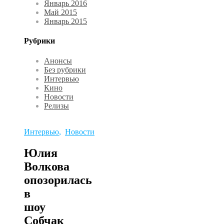
Январь 2016
Май 2015
Январь 2015
Рубрики
Анонсы
Без рубрики
Интервью
Кино
Новости
Релизы
Интервью
,
Новости
Юлия
Волкова
опозорилась
в
шоу
Собчак