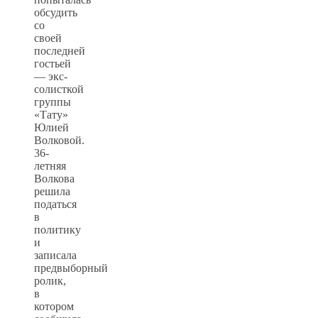
обсудить
со
своей
последней
гостьей
— экс-
солисткой
группы
«Тату»
Юлией
Волковой.
36-
летняя
Волкова
решила
податься
в
политику
и
записала
предвыборный
ролик,
в
котором