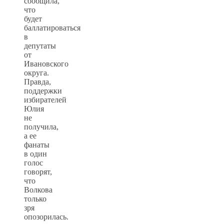
сообщила,
что
будет
баллатироваться
в
депутаты
от
Ивановского
округа.
Правда,
поддержки
избирателей
Юлия
не
получила,
а ее
фанаты
в один
голос
говорят,
что
Волкова
только
зря
опозорилась.