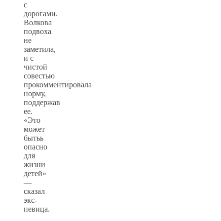
с
дорогами.
Волкова
подвоха
не
заметила,
и с
чистой
совестью
прокомментировала
норму,
поддержав
ее.
«Это
может
бытьь
опасно
для
жизни
детей»
—
сказал
экс-
певица.