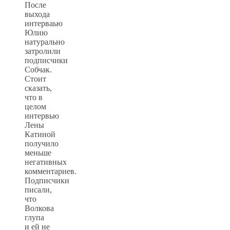
После
выхода
интерваью
Юлию
натурально
затролили
подписчики
Собчак.
Стоит
сказать,
что в
целом
интервью
Лены
Катиной
получило
меньше
негативных
комментариев.
Подписчики
писали,
что
Волкова
глупа
и ей не