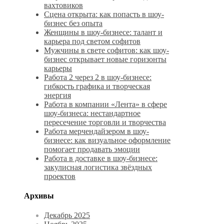
вахтовиков
Сцена открыта: как попасть в шоу-
бизнес без опыта
Женщины в шоу-бизнесе: талант и
карьера под светом софитов
Мужчины в свете софитов: как шоу-
бизнес открывает новые горизонты
карьеры
Работа 2 через 2 в шоу-бизнесе:
гибкость графика и творческая
энергия
Работа в компании «Лента» в сфере
шоу-бизнеса: нестандартное
пересечение торговли и творчества
Работа мерчендайзером в шоу-
бизнесе: как визуальное оформление
помогает продавать эмоции
Работа в доставке в шоу-бизнесе:
закулисная логистика звёздных
проектов
Архивы
Декабрь 2025