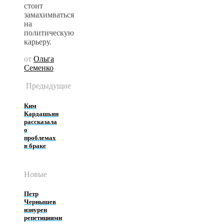
стоит
замахимваться
на
политическую
карьеру.
от
Ольга
Семенко
Предыдущие
Ким
Кардашьян
рассказала
о
проблемах
в браке
Новые
Петр
Чернышев
изнурен
репетициями