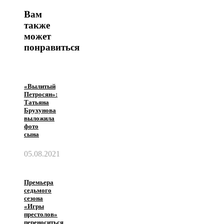
Вам
также
может
понравиться
«Вылитый
Петросян»:
Татьяна
Брухунова
выложила
фото
сына
05.08.2021
Премьера
седьмого
сезона
«Игры
престолов»
переноситься