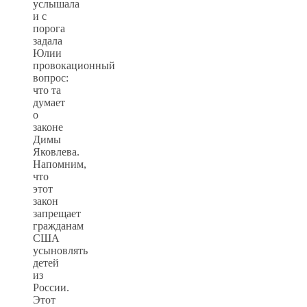
услышала
и с
порога
задала
Юлии
провокационный
вопрос:
что та
думает
о
законе
Димы
Яковлева.
Напомним,
что
этот
закон
запрещает
гражданам
США
усыновлять
детей
из
России.
Этот